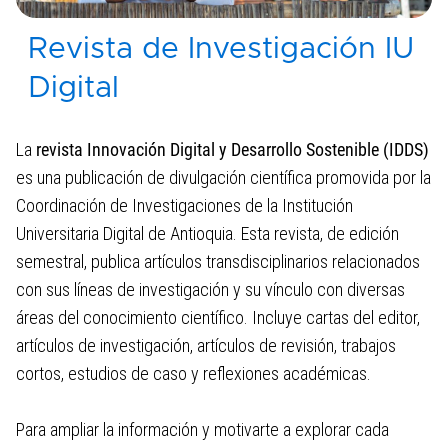
Grupos de Investigación
Revista de Investigación IU
Semillero de Investigación
Digital
Revista de Investigación
Eventos de Investigación
La
revista Innovación Digital y Desarrollo Sostenible (IDDS)
es una publicación de divulgación científica promovida por la
Experiencia Investigativa
Coordinación de Investigaciones de la Institución
Modalidad de Investigación – Trabajo
Universitaria Digital de Antioquia. Esta revista, de edición
de Grado
semestral, publica artículos transdisciplinarios relacionados
con sus líneas de investigación y su vínculo con diversas
Convocatorias y Financiación
áreas del conocimiento científico. Incluye cartas del editor,
Inscripciones a los Semilleros de
artículos de investigación, artículos de revisión, trabajos
Investigación 2026
cortos, estudios de caso y reflexiones académicas.
Internacionalización
Para ampliar la información y motivarte a explorar cada