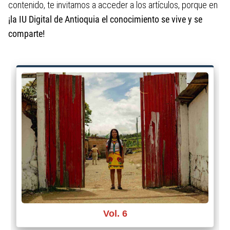
contenido, te invitamos a acceder a los artículos, porque en
Convocatorias internas
¡la IU Digital de Antioquia el conocimiento se vive y se
comparte!
Nodos Territoriales
Entérate IUD
Habilidades para la Vida
Biblioteca IUD
ECOsosTECnibilidad