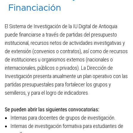
Grupos de Investigación
Financiación
Semillero de Investigación
El Sistema de Investigación de la IU Digital de Antioquia
Revista de Investigación
puede financiarse a través de partidas del presupuesto
Eventos de Investigación
institucional, recursos netos de actividades investigativas y
de extensión (convenios o contratos), así como de recursos
Experiencia Investigativa
de instituciones u organismos externos (nacionales o
Modalidad de Investigación – Trabajo
internacionales, públicos o privados). La Dirección de
de Grado
Investigación presenta anualmente un plan operativo con las
partidas presupuestales para fortalecer los grupos y
Convocatorias y Financiación
semilleros, y para el logro de indicadores.
Inscripciones a los Semilleros de
Investigación 2026
Se pueden abrir las siguientes convocatorias:
Internas para docentes de grupos de investigación.
Internacionalización
Internas de investigación formativa para estudiantes de