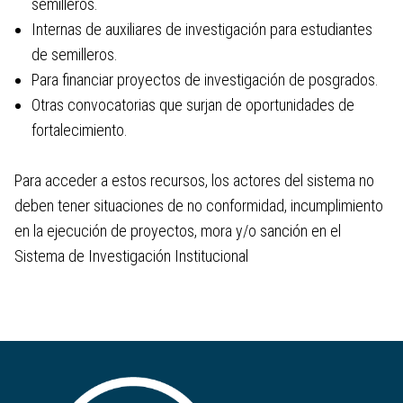
semilleros.
Convocatorias internas
Internas de auxiliares de investigación para estudiantes
de semilleros.
Para financiar proyectos de investigación de posgrados.
Nodos Territoriales
Otras convocatorias que surjan de oportunidades de
fortalecimiento.
Entérate IUD
Para acceder a estos recursos, los actores del sistema no
Habilidades para la Vida
deben tener situaciones de no conformidad, incumplimiento
en la ejecución de proyectos, mora y/o sanción en el
Biblioteca IUD
Sistema de Investigación Institucional
ECOsosTECnibilidad