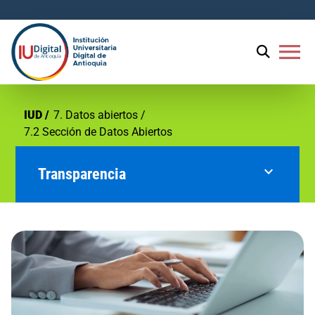
menu
IUD
7. Datos abiertos
7.2 Sección de Datos Abiertos
expand_more
Transparencia
1. Información de la entidad
2. Normativa
3. Contratación