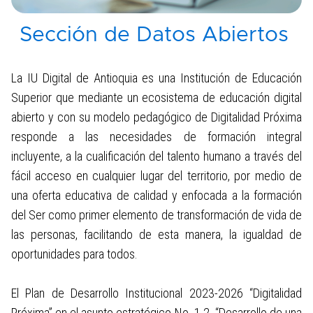
Sección de Datos Abiertos
4. Planeación, presupuesto e informes
5. Trámites
La IU Digital de Antioquia es una Institución de Educación
Superior que mediante un ecosistema de educación digital
abierto y con su modelo pedagógico de Digitalidad Próxima
6. Participa
responde a las necesidades de formación integral
incluyente, a la cualificación del talento humano a través del
7. Datos abiertos
fácil acceso en cualquier lugar del territorio, por medio de
una oferta educativa de calidad y enfocada a la formación
7.1. Instrumentos de gestión de la
del Ser como primer elemento de transformación de vida de
información
las personas, facilitando de esta manera, la igualdad de
7.2 Sección de Datos Abiertos
oportunidades para todos.
8. Información específica para grupos
El Plan de Desarrollo Institucional 2023-2026 “Digitalidad
de interés
Próxima” en el asunto estratégico No. 1.2. “Desarrollo de una