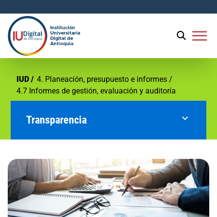
Welcome
to
All
menu
in
One
Accessibility
screen
IUD
4. Planeación, presupuesto e informes
reader.
4.7 Informes de gestión, evaluación y auditoría
To
start
expand_more
Transparencia
the
All
in
1. Información de la entidad
One
Accessibility
screen
2. Normativa
reader,
press
3. Contratación
'Ctrl