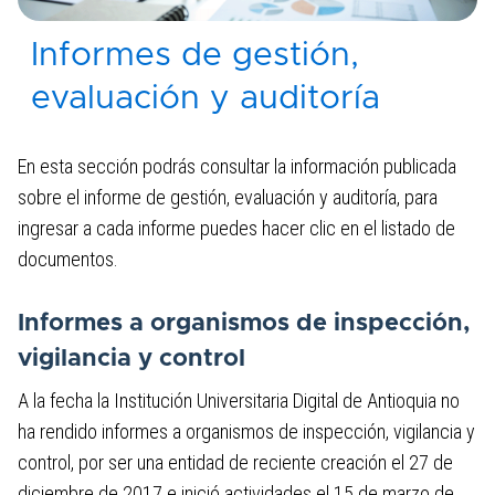
+
/'.
Informes de gestión,
4. Planeación, presupuesto e informes
This
evaluación y auditoría
shortcut
4.1 Presupuesto general de ingresos,
activates
gastos e inversión y Estados
the
En esta sección podrás consultar la información publicada
financieros​​
screen
sobre el informe de gestión, evaluación y auditoría, para
reader
4.2 Ejecución presupuestal
ingresar a cada informe puedes hacer clic en el listado de
to
documentos.
help
4.3 Plan de Acción
you
navigate
4.4 Proyectos de Inversión
Informes a organismos de inspección,
and
vigilancia y control​​
interact
4.5 Informes de empalme
with
A la fecha la Institución Universitaria Digital de Antioquia no
4.6 Información pública y/o relevante
the
ha rendido informes a organismos de inspección, vigilancia y
content.
control, por ser una entidad de reciente creación el 27 de
4.7 Informes de gestión, evaluación y
diciembre de 2017 e inició actividades el 15 de marzo de