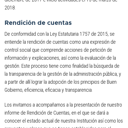
auditoría
2018.
4.8 Informes de la Oficina de Control
Interno
Rendición de cuentas
De conformidad con la Ley Estatutaria 1757 de 2015, se
4.9 Informe sobre Defensa Pública y
entiende la rendición de cuentas como una expresión de
Prevención del Daño Antijurídico
control social que comprende acciones de petición de
4.10 Informes trimestrales sobre
información y explicaciones, así como la evaluación de la
acceso a información, quejas y
gestión. Este proceso tiene como finalidad la búsqueda de
reclamos
la transparencia de la gestión de la administración pública, y
a partir de allí lograr la adopción de los principios de Buen
5. Trámites
Gobierno, eficiencia, eficacia y transparencia.
6. Participa
Los invitamos a acompañarnos a la presentación de nuestro
informe de Rendición de Cuentas, en el que se dará a
7. Datos abiertos
conocer el estado actual de nuestra Institución así como los