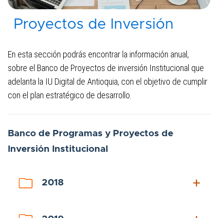
Proyectos de Inversión
4. Planeación, presupuesto e informes
4.1 Presupuesto general de ingresos,
En esta sección podrás encontrar la información anual,
gastos e inversión y Estados
sobre el Banco de Proyectos de inversión Institucional que
financieros​​
adelanta la IU Digital de Antioquia, con el objetivo de cumplir
con el plan estratégico de desarrollo.
4.2 Ejecución presupuestal
4.3 Plan de Acción
Ban​co de Programas y Proyectos de
4.4 Proyectos de Inversión
Inversión Institucional
4.5 Informes de empalme
add
2018
4.6 Información pública y/o relevante
4.7 Informes de gestión, evaluación y