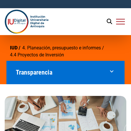
menu
IUD
4. Planeación, presupuesto e informes
4.4 Proyectos de Inversión
expand_more
Transparencia
1. Información de la entidad
2. Normativa
3. Contratación