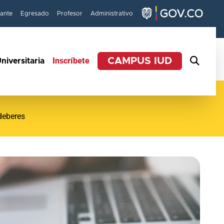
iante
Egresado
Profesor
Administrativo
Inscríbete
CAMPUS IUD
niversitaria
 deberes