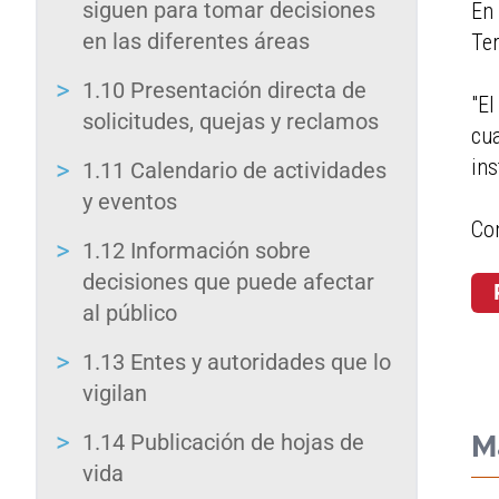
siguen para tomar decisiones
En 
para
en las diferentes áreas
Ter
ayudarle
a
1.10 Presentación directa de
navegar
"El
solicitudes, quejas y reclamos
e
cua
interactuar
ins
1.11 Calendario de actividades
con
y eventos
el
Con
contenido.
1.12 Información sobre
decisiones que puede afectar
al público
1.13 Entes y autoridades que lo
vigilan
1.14 Publicación de hojas de
M
vida