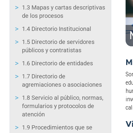
lector
1.3 Mapas y cartas descriptivas
de
de los procesos
pantalla
All
1.4 Directorio Institucional
in
One
1.5 Directorio de servidores
Accesibilidad,
públicos y contratistas​
presione
"Ctrl
M
1.6 Direct​orio d​e entidades​
+
Som
/"
1.7 Direct​orio d​e
Este
edu
agremiaciones o asociaciones
acceso
hum
directo
1.8 Servicio al público, normas,
inv
activa
formularios y protocolos de
cal
el
atención
lector
V
de
1.9 Procedimientos que se
pantalla